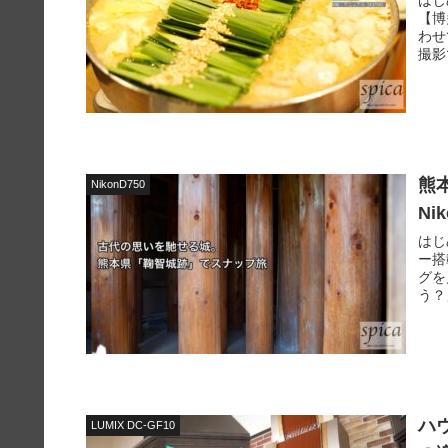
【博
わせ
撮影
熊
NikonD750
Ni
はじ
ー搭
グを
う？
ハ
LUMIX DC-GF10