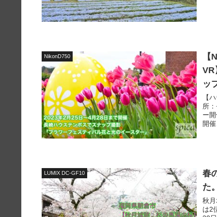
【N
NikonD750
V
ッ
【ハ
所：
ー開
開催
春
LUMIX DC-GF10
た
秋月
は2