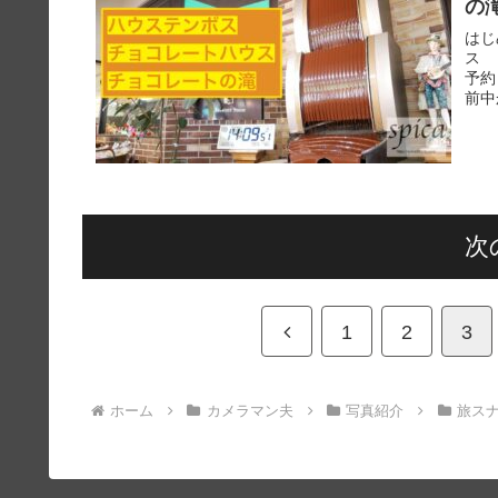
の
はじ
ス 
予約
前中
次
前
1
2
3
へ
ホーム
カメラマン夫
写真紹介
旅ス