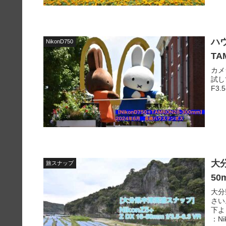
ハ
NikonD750
TA
カメ
試し
F3.5
大分
旅スナップ
50m
大分
さい
下よ
：Ni