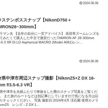
2024.06.06
ウステンボススナップ【NikonD750＋
MRON28−300mm】
ラマン夫 【去年の自分に一言アドバイス】 高倍率ズームレンズを
てみたくて購入した中古で激安だったTAMRON AF 28-300mm
-6.3 XR Di LD Aspherical MACRO (Model A061)レン...
2024.06.06
県中津市周辺スナップ撮影【NikonZ5+Z DX 16-
m f/3.5-6.3 VR】
県中津市を夫婦ふたりで車旅をした際のスナップ写真をご覧くだ
。 また旅のルートなどは別記事にしていますので気になる方は以
りチェックください。 写真 撮影日:2024年4月 渓石園 使用カメラ
konZ5 レンズ：Z DX 1...