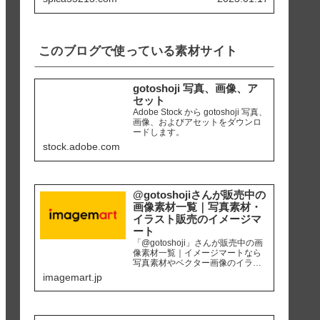
天草市 「ホテルアレグリアガー
デンズ天草」にて使用カメラ ：
iPhone8 編集ソ...
このブログで使っている素材サイト
gotoshoji 写真、画像、ア
セット
Adobe Stock から gotoshoji 写真、
画像、およびアセットをダウンロ
ードします。
stock.adobe.com
@gotoshojiさんが販売中の
画像素材一覧｜写真素材・
イラスト販売のイメージマ
ート
「@gotoshoji」さんが販売中の画
像素材一覧｜イメージマートなら
写真素材やベクター画像のイラス
ト素材など、高品質の画像素材を
imagemart.jp
最安1画像28円（定額プラン）から
購入可能です。個人、商用を問わ
ず安心して何度でも使用できるロ
イヤリティフリー画像を、広報、