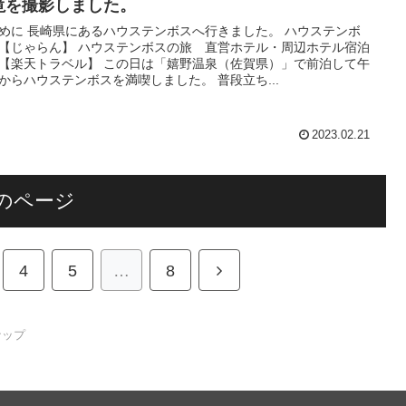
滝を撮影しました。
めに 長崎県にあるハウステンボスへ行きました。 ハウステンボ
【じゃらん】 ハウステンボスの旅 直営ホテル・周辺ホテル宿泊
【楽天トラベル】 この日は「嬉野温泉（佐賀県）」で前泊して午
からハウステンボスを満喫しました。 普段立ち...
2023.02.21
のページ
次
4
5
…
8
へ
ナップ