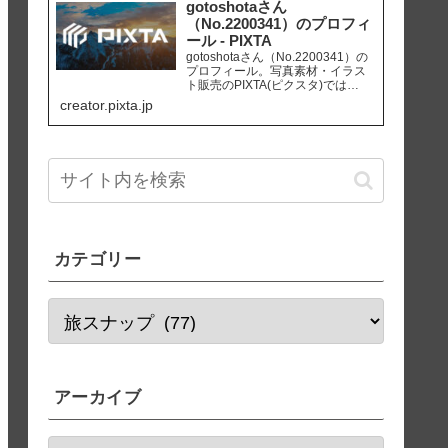
販促、社内資料作り、サイト運営
gotoshotaさん
等にご活用ください。
（No.2200341）のプロフィ
ール - PIXTA
gotoshotaさん（No.2200341）の
プロフィール。写真素材・イラス
ト販売のPIXTA(ピクスタ)では
10,830万点以上の高品質・低価格
creator.pixta.jp
のロイヤリティフリー画像素材が
550円から購入可能です。毎週更新
の無料素材も配布しています。
カテゴリー
アーカイブ