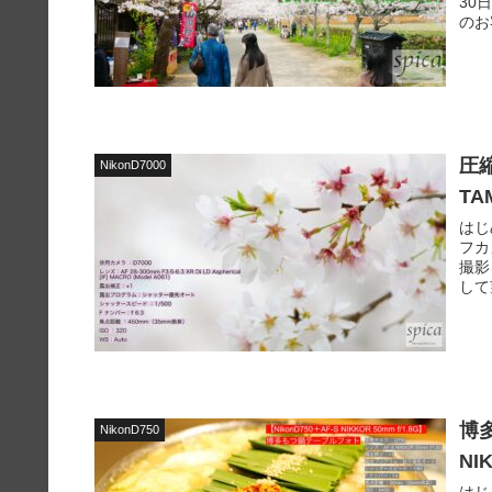
30
のお
圧縮
NikonD7000
TA
はじ
フカ
撮影
して
博多
NikonD750
NI
はじめ