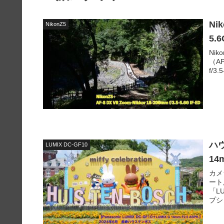
Nik
NikonZ5
5.
Ni
（AP
f/
ハウ
LUMIX DC-GF10
14
カメ
ート
「L
プシ