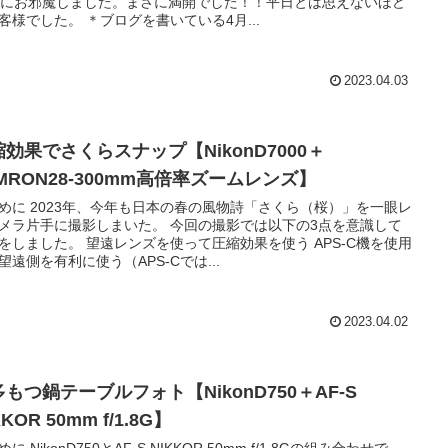
日にお邪魔しました。まさに満開でした！！平日とは思えないほど
客様でした。 ＊ブログを書いている4月...
2023.04.03
効果でさくらスナップ【NikonD7000＋
MRON28-300mm高倍率ズームレンズ】
めに 2023年、今年も日本の春の風物詩「さくら（桜）」を一眼レ
メラ片手に撮影しまいた。 今回の撮影では以下の3点を意識して
をしました。 望遠レンズを使って圧縮効果を使う APS-C機を使用
望遠側を有利に使う（APS-Cでは...
2023.04.02
もつ鍋テーブルフォト【NikonD750＋AF-S
KKOR 50mm f/1.8G】
に NikonD750とAF-S NIKKOR 50mm f/1.8Gの組み合わせで