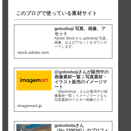
iPhone8 編集ソ...
このブログで使っている素材サイト
gotoshoji 写真、画像、ア
セット
Adobe Stock から gotoshoji 写真、
画像、およびアセットをダウンロ
ードします。
stock.adobe.com
@gotoshojiさんが販売中の
画像素材一覧｜写真素材・
イラスト販売のイメージマ
ート
「@gotoshoji」さんが販売中の画
像素材一覧｜イメージマートなら
写真素材やベクター画像のイラス
ト素材など、高品質の画像素材を
imagemart.jp
最安1画像28円（定額プラン）から
購入可能です。個人、商用を問わ
ず安心して何度でも使用できるロ
イヤリティフリー画像を、広報、
販促、社内資料作り、サイト運営
gotoshotaさん
等にご活用ください。
（No.2200341）のプロフィ