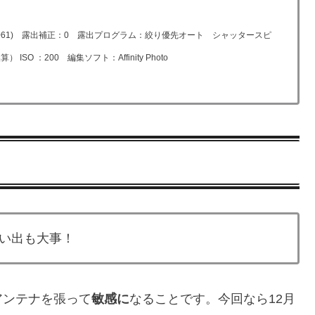
Model A061) 露出補正：0 露出プログラム：絞り優先オート シャッタースピ
ISO ：200 編集ソフト：Affinity Photo
い出も大事！
アンテナを張って
敏感に
なることです。今回なら12月