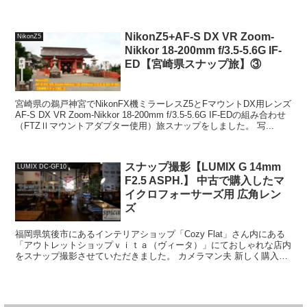
NikonZ5+AF-S DX VR Zoom-
NikonZ5
Nikkor 18-200mm f/3.5-5.6G IF-
ED【宮崎県スナップ旅】③
宮崎県の鵜戸神宮でNikonFX機ミラーレスZ5とFマウントDX用レンズ
AF-S DX VR Zoom-Nikkor 18-200mm f/3.5-5.6G IF-EDの組み合わせ
（FTZⅡマウントアダプター使用）旅スナップをしました。 写...
スナップ撮影【LUMIX G 14mm
LUMIX DC-GF10
F2.5 ASPH.】 中古で購入したマ
イクロフォーサーズ用 広角レン
ズ
福岡県筑後市にあるインテリアショップ「Cozy Flat」さん内にある
「アウトレットショップｖｉｔａ（ヴィータ）」にておしゃれな店内
をスナップ撮影させていただきました。 カメラマン夫 新しく購入し
た「LUMIX G 14mm F2.5 A...