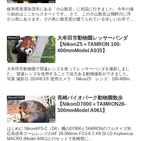
岐阜県美濃加茂市にある「小山観音」に初詣に行きました。今年の撮
り始めはここからスタートです。 さて、この小山観音は飛騨川に浮
がぶ島にあります。その島に観音堂が建てられている珍しいお寺で
す。 小山観音に着いた時は15時過ぎと夕方の装いとなって...
大牟田市動物園レッサーパンダ
NikonZ5
【NikonZ5＋TAMRON 100-
400mmModel A035】
大牟田市動物園で望遠レンズを使ってレッサーパンダを撮影しまし
た。 望遠レンズを使用することで迫力ある動物撮影ができました。
写真 撮影日:2024年3月 使用カメラ ：NikonZ5 レンズ：100-400mm
F/4.5-6.3 Di V...
長崎バイオパーク動物園散歩
NikonD7000
【NikonD7000＋TAMRON28-
300mmModel A061】
はじめに NikonAPS-C（DX）機のD7000とTAMRONのフルサイズ対
応高倍率ズームレンズのAF 28-300mm F3.5-6.3 XR Di LD Aspherical
MACRO (Model A061)とのセットで長崎県に...