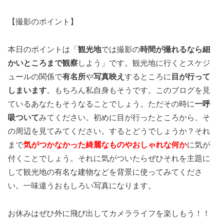
【撮影のポイント】
本日のポイントは「
観光地
では撮影の
時間が撮れるなら細
かいところまで観察
しよう」です。観光地に行くとスケジ
ュールの関係で
有名所
や
写真映え
するところに
目が行って
しまいます
。もちろん私自身もそうです。このブログを見
ているあなたもそうなることでしょう。ただその時に
一呼
吸ついて
みてください。初めに目が行ったところから、そ
の周辺を見てみてください。するとどうでしょうか？それ
まで
気がつかなかった綺麗なものやおしゃれな何か
に気が
付くことでしょう。それに気がついたらぜひそれを主題に
して観光地の有名な建物などを背景に使ってみてくださ
い。一味違うおもしろい写真になります。
お休みはぜひ外に飛び出してカメラライフを楽しもう！！