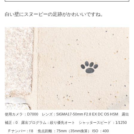
白い壁にスヌーピーの足跡がかわいいですね。
使用カメラ ：D7000 レンズ：SIGMA17-50mm F2.8 EX DC OS HSM 露出
補正：0 露出プログラム：絞り優先オート シャッタースピード ：1/1250
F ナンバー：f 8 焦点距離 ：75mm（35mm換算） ISO ：400