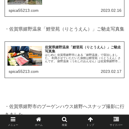
泉です。「日本三大美肌の湯・...
spica55213.com
2023.02.16
・佐賀県嬉野温泉「鯉登苑（りとうえん）」ご馳走写真集
佐賀県嬉野温泉「鯉登苑（りとうえん）」ご馳走
写真集
はじめに 佐賀県嬉野市にある「嬉野温泉」で宿泊しまし
た。 利用させていただいた旅館は鯉登苑（りとうえん）さ
んです。 嬉野温泉（うれしのおんせん）は佐賀県嬉野市嬉
野町にある温泉です。武雄温泉と並び佐賀県を代表する温
泉です。 「日本三大美肌の湯...
spica55213.com
2023.02.17
・佐賀県嬉野市のブーゲンハウス嬉野へスナップ撮影に行
きました。
メニュー
ホーム
検索
トップ
サイドバー