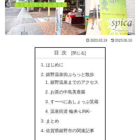
2023.02.19
2023.05.10
目次
はじめに
嬉野温泉街ぶらっと散歩
嬉野温泉までのアクセス
お茶の中島美香園
すーべにあしょっぷ笑蔵
温泉街道 輪来-LINK-
まとめ
佐賀県嬉野市の関連記事