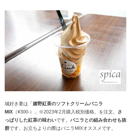
城好き妻は「
嬉野紅茶のソフトクリームバニラ
MIX
（¥300-）」※2023年2月購入税別価格。を注文。
さ
っぱりした紅茶の味わい
です。
バニラとの組み合わせも抜
群
です。お立ちよりの際はバニラMIXオススメです。