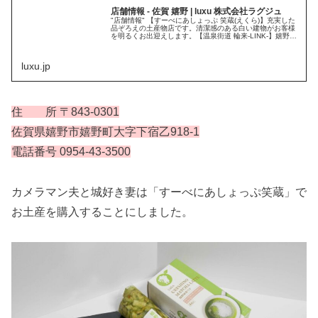
店舗情報 - 佐賀 嬉野 | luxu 株式会社ラグジュ
"店舗情報" 【すーべにあしょっぷ 笑蔵(えくら)】充実した
品ぞろえの土産物店です。清潔感のある白い建物がお客様
を明るくお出迎えします。【温泉街道 輪来-LINK-】嬉野茶
を使用した紅茶や抹茶味のソフトクリームや温泉水と茶葉
で蒸された「温泉茶まご」が人気を博しています。
luxu.jp
住 所 〒843-0301
佐賀県嬉野市嬉野町大字下宿乙918-1
電話番号 0954-43-3500
カメラマン夫と城好き妻は「すーべにあしょっぷ笑蔵」で
お土産を購入することにしました。