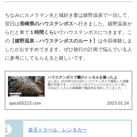
ちなみにカメラマン夫と城好き妻は嬉野温泉で一泊して、
翌日は
長崎県のハウステンボス
へ行きました。嬉野温泉か
らだと車で
１時間くらい
でハウステンボスにつきます。こ
の【
嬉野温泉→ハウステンボスのルート
】は今回体験しま
したがおすすめできます。ぜひ旅行の計画で悩んでいる人
に参考にしてもらえると嬉しいです。
ハウステンボスで蘭のトンネルを撮ったよ
はじめに 2023年1月12日にハウステンボスで撮影した胡蝶
蘭の写真です。ハウステンボスアムステルダムシティ内こ
の日はたくさんの胡蝶蘭で施設内を演出していました。特
に入ってすぐの胡蝶蘭のトンネルは胡蝶蘭を惜しげも無く
使用しており、すごい迫力...
spica55213.com
2023.01.24
楽天トラベル レンタカー