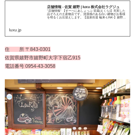
店舗情報 - 佐賀 嬉野 | luxu 株式会社ラグジュ
"店舗情報" 【すーべにあしょっぷ 笑蔵(えくら)】充実した
品ぞろえの土産物店です。清潔感のある白い建物がお客様
を明るくお出迎えします。【温泉街道 輪来-LINK-】嬉野茶
を使用した紅茶や抹茶味のソフトクリームや温泉水と茶葉
で蒸された「温泉茶まご」が人気を博しています。
luxu.jp
住 所 〒843-0301
佐賀県嬉野市嬉野町大字下宿乙915
電話番号 0954-43-3058