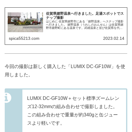
佐賀県嬉野温泉へ行きました。足湯スポットでス
ナップ撮影
はじめに 佐賀県嬉野市にある「嬉野温泉」へスナップ撮影
へ行きました。 嬉野温泉（うれしのおんせん）は佐賀県嬉
野市嬉野町にある温泉です。武雄温泉と並び佐賀県を代表
する温泉です。 「日本三大美肌の湯・嬉野温泉」で有名で
す（その他に島根県の斐乃上...
spica55213.com
2023.02.14
今回の撮影は新しく購入した「LUMIX DC-GF10W」を使
用しました。
LUMIX DC-GF10W＋セット標準ズームレン
ズ12-32mmの組み合わせで撮影しました。
この組み合わせで重量が約340gと缶ジュー
スより軽いです。