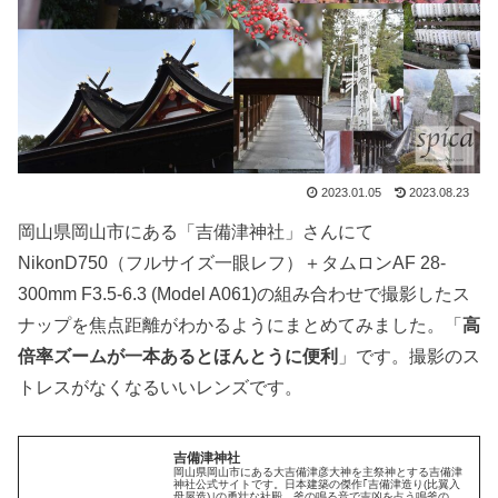
2023.01.05
2023.08.23
岡山県岡山市にある「吉備津神社」さんにて
NikonD750（フルサイズ一眼レフ）＋タムロンAF 28-
300mm F3.5-6.3 (Model A061)の組み合わせで撮影したス
ナップを焦点距離がわかるようにまとめてみました。「
高
倍率ズームが一本あるとほんとうに便利
」です。撮影のス
トレスがなくなるいいレンズです。
吉備津神社
岡山県岡山市にある大吉備津彦大神を主祭神とする吉備津
神社公式サイトです。日本建築の傑作｢吉備津造り(比翼入
母屋造)｣の勇壮な社殿、釜の鳴る音で吉凶を占う鳴釜の神