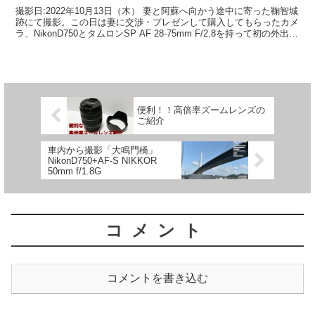
撮影日:2022年10月13日（木） 妻と阿蘇へ向かう途中に寄った鞠智城
跡にて撮影。この日は妻に交渉・プレゼンして購入してもらったカメ
ラ、NikonD750とタムロンSP AF 28-75mm F/2.8を持って初の外出と
なりました。 使用...
便利！！高倍率ズームレンズの
ご紹介
車内から撮影「大鳴門橋」
NikonD750+AF-S NIKKOR
50mm f/1.8G
コメント
コメントを書き込む