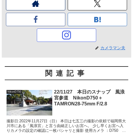
カメラマン夫
関連記事
22/11/27 本日のスナップ 風浪
NikonD750
宮参道 NikonD750＋
TAMRON28-75mm F/2.8
撮影日:2022年11月27日（日） 本日は七五三の撮影の依頼で福岡県大
川市にある「風浪宮」と言う由緒正しいお宮へ。 少し早くお宮へ入
りカメラの設定の確認に一枚パシャリと撮影 使用カメラ ：D750 レ