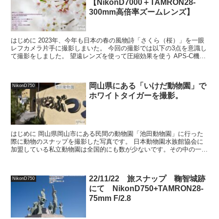
【NikonD7000＋TAMRON28-
300mm高倍率ズームレンズ】
はじめに 2023年、今年も日本の春の風物詩「さくら（桜）」を一眼
レフカメラ片手に撮影しまいた。 今回の撮影では以下の3点を意識し
て撮影をしました。 望遠レンズを使って圧縮効果を使う APS-C機を
使用して望遠側を有利に使う（APS-Cでは...
岡山県にある「いけだ動物園」で
NikonD750
ホワイトタイガーを撮影。
はじめに 岡山県岡山市にある民間の動物園「池田動物園」に行った
際に動物のスナップを撮影した写真です。 日本動物園水族館協会に
加盟している私立動物園は全国的にも数が少ないです。その中の一つ
がこの「池田動物園」私立動物園ですがライオン、ホワイト...
22/11/22 旅スナップ 鞠智城跡
NikonD750
にて NikonD750+TAMRON28-
75mm F/2.8