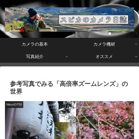
カメラの基本
カメラ機材
写真紹介
オススメ
参考写真でみる「高倍率ズームレンズ」の
世界
NikonD750