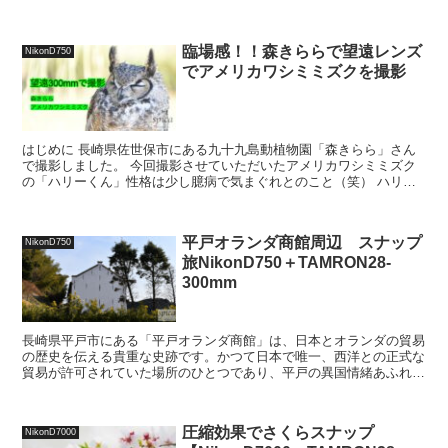
ンズ：SP AF 28-75mm F/...
臨場感！！森きららで望遠レンズ
NikonD750
でアメリカワシミミズクを撮影
はじめに 長崎県佐世保市にある九十九島動植物園「森きらら」さん
で撮影しました。 今回撮影させていただいたアメリカワシミミズク
の「ハリーくん」性格は少し臆病で気まぐれとのこと（笑） ハリー
くんは2020年に和歌山県の「アドベンチャーワールド」...
平戸オランダ商館周辺 スナップ
NikonD750
旅NikonD750＋TAMRON28-
300mm
長崎県平戸市にある「平戸オランダ商館」は、日本とオランダの貿易
の歴史を伝える貴重な史跡です。かつて日本で唯一、西洋との正式な
貿易が許可されていた場所のひとつであり、平戸の異国情緒あふれる
風景の象徴でもあります。現在、復元された建物が当時の交...
圧縮効果でさくらスナップ
NikonD7000