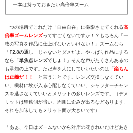
一本は持っておきたい高倍率ズーム
一つの場所でこれだけ「自由自在」に撮影させてくれる
高
倍率ズームレンズ
ってすごくないですか！？もちろん「一
枚の写真を作品に仕上げないといけない！」ズームなら
「
F2.8の通し
」じゃないとダメだよ。やっぱり作品にする
なら「
単焦点レンズでしょ！
」そんな声がたくさんあるの
も承知の上です。ただ声を大にしていいたいのは「
楽ちん
は正義だ！！
」と言うことです。レンズ交換しなくてい
い、機材に埃が入る心配しなくていい、シャッターチャン
スを逃さなくていいとメリットの多いレンズです。（デメ
リットは望遠側が暗い、周囲に歪みが出るなどあります。
それを加味してもメリット面が大きいです）
「あぁ、今日はズームないから対岸の花きれいだけどあき