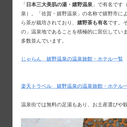
「
日本三大美肌の湯・嬉野温泉
」で有名です
泉）。「佐賀・嬉野温泉」の名称で嬉野市に
ら茶が栽培されており、
嬉野茶も有名
です。
の」温泉地であることを積極的に宣伝してい
多数並んでいます。
じゃらん 嬉野温泉の温泉旅館・ホテル一覧
楽天トラベル 嬉野温泉の温泉旅館・ホテル
温泉街では無料の足湯もあり、お土産選びや