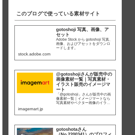
iPhone8 編集ソ...
このブログで使っている素材サイト
gotoshoji 写真、画像、ア
セット
Adobe Stock から gotoshoji 写真、
画像、およびアセットをダウンロ
ードします。
stock.adobe.com
@gotoshojiさんが販売中の
画像素材一覧｜写真素材・
イラスト販売のイメージマ
ート
「@gotoshoji」さんが販売中の画
像素材一覧｜イメージマートなら
写真素材やベクター画像のイラス
ト素材など、高品質の画像素材を
imagemart.jp
最安1画像28円（定額プラン）から
購入可能です。個人、商用を問わ
ず安心して何度でも使用できるロ
イヤリティフリー画像を、広報、
販促、社内資料作り、サイト運営
gotoshotaさん
等にご活用ください。
（No.2200341）のプロフィ