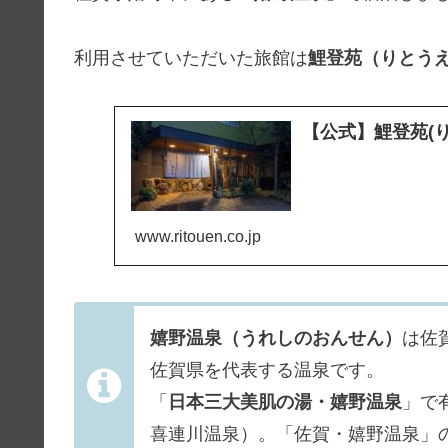
利用させていただいた旅館は
鯉登苑（りとう
【公式】鯉登苑(
www.ritouen.co.jp
嬉野温泉（うれしのおんせん）
は佐
佐賀県を代表する温泉です。
「
日本三大美肌の湯・嬉野温泉
」で
喜連川温泉）。「佐賀・嬉野温泉」