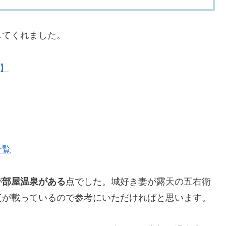
してくれました。
t】
一覧
が
部屋温泉がある
点でした。城好き妻が露天の五右衛
真が載っているので参考にいただければと思います。