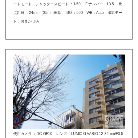
ートモード シャッタースピード ：1/60 F ナンバー：f 3.5 焦
点距離 ：24mm（35mm換算） ISO ：500 WB：Auto 撮影モー
ド：おまかせiA
使用カメラ ：DC-GF10 レンズ：LUMIX G VARIO 12-32mm/F3.5-