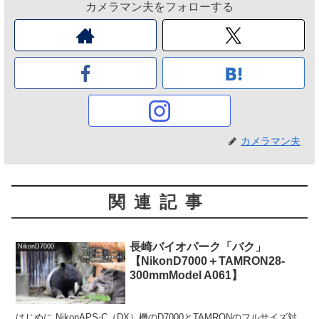
カメラマン夫をフォローする
カメラマン夫
関連記事
長崎バイオパーク「バク」
NikonD7000
【NikonD7000＋TAMRON28-
300mmModel A061】
はじめに NikonAPS-C（DX）機のD7000とTAMRONのフルサイズ対