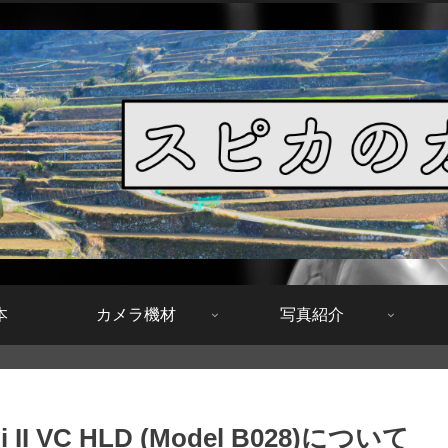
本
カメラ機材
写真紹介
i II VC HLD (Model B028)について