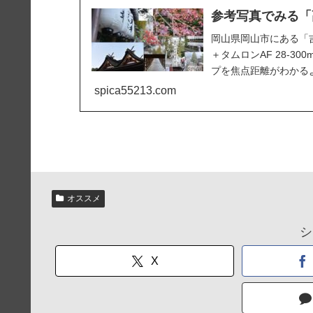
参考写真でみる「
岡山県岡山市にある「吉
＋タムロンAF 28-300m
プを焦点距離がわかるよ
spica55213.com
オススメ
シ
X