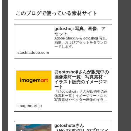
iPhone8 編集ソ...
このブログで使っている素材サイト
gotoshoji 写真、画像、ア
セット
Adobe Stock から gotoshoji 写真、
画像、およびアセットをダウンロ
ードします。
stock.adobe.com
@gotoshojiさんが販売中の
画像素材一覧｜写真素材・
イラスト販売のイメージマ
ート
「@gotoshoji」さんが販売中の画
像素材一覧｜イメージマートなら
写真素材やベクター画像のイラス
ト素材など、高品質の画像素材を
imagemart.jp
最安1画像28円（定額プラン）から
購入可能です。個人、商用を問わ
ず安心して何度でも使用できるロ
イヤリティフリー画像を、広報、
販促、社内資料作り、サイト運営
gotoshotaさん
等にご活用ください。
（No.2200341）のプロフィ