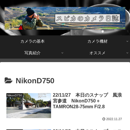
カメラの基本
カメラ機材
写真紹介
オススメ
NikonD750
22/11/27 本日のスナップ 風浪
NikonD750
宮参道 NikonD750＋
TAMRON28-75mm F/2.8
2022.11.27