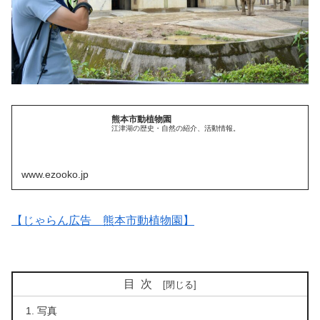
熊本市動植物園
江津湖の歴史・自然の紹介、活動情報。
www.ezooko.jp
【じゃらん広告 熊本市動植物園】
目次
写真