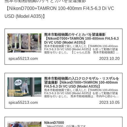
熊本市動植物園のサイとカバを望遠撮影
【NikonD7000+TAMRON 100-400mm F/4.5-6.3 Di VC
USD (Model A035)】
熊本市動植物園のサイとカバを望遠撮影
【NikonD7000+TAMRON 100-400mm F/4.5-6.3
Di VC USD (Model A035)】
熊本市動植物園で新しく購入した【TAMRON 100-400mm
F/4.5-6.3 Di VC USD (Model A035)】を使って動物の望遠
撮影を行いました。 【じゃらん広告 熊本市動植物園】
写真 クロサイ 使用カメラ ：Nik...
spica55213.com
2023.10.20
熊本市動植物園の入口クロクモザル・リスザルを
望遠撮影【NikonD7000+TAMRON 100-400mm
F/4.5-6.3 Di VC USD (Model A035)】
熊本市動植物園で新しく購入した【TAMRON 100-400mm
F/4.5-6.3 Di VC USD (Model A035)】を使って動物の望遠
撮影を行いました。 熊本市動植物園は、市内中心部からほ
ど近い、市民のオアシス・江津湖のほと...
spica55213.com
2023.10.05
NikonD7000
「NikonD7000」の記事一覧です。