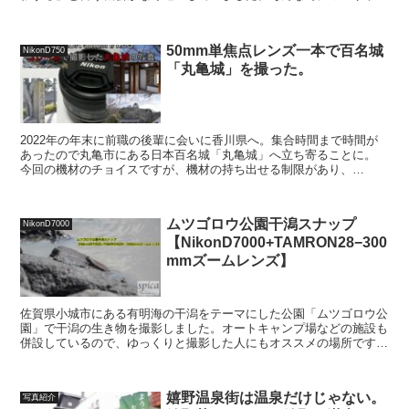
カメラさんのyoutube見て「キリン撮りたい！」と思...
50mm単焦点レンズ一本で百名城
NikonD750
「丸亀城」を撮った。
2022年の年末に前職の後輩に会いに香川県へ。集合時間まで時間が
あったので丸亀市にある日本百名城「丸亀城」へ立ち寄ることに。
今回の機材のチョイスですが、機材の持ち出せる制限があり、
「50mm単焦点レンズ」と「28-300mmズームレンズ」...
ムツゴロウ公園干潟スナップ
NikonD7000
【NikonD7000+TAMRON28−300
mmズームレンズ】
佐賀県小城市にある有明海の干潟をテーマにした公園「ムツゴロウ公
園」で干潟の生き物を撮影しました。オートキャンプ場などの施設も
併設しているので、ゆっくりと撮影した人にもオススメの場所です。
【じゃらん・ムツゴロウ公園 アクセス・営業時間・料金...
嬉野温泉街は温泉だけじゃない。
写真紹介