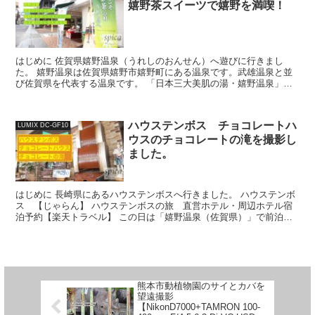
嬉野茶スイーツで嬉野を満喫！
はじめに 佐賀県嬉野温泉（うれしのおんせん）へ遊びに行きまし
た。 嬉野温泉は佐賀県嬉野市嬉野町にある温泉です。武雄温泉と並
び佐賀県を代表する温泉です。 「日本三大美肌の湯・嬉野温泉」で
有名な温泉地です（その他に島根県の斐乃上温泉、栃木県の喜...
ハウステンボス チョコレートハ
LUMIX DC-GF10
ウスのチョコレートの滝を撮影し
ました。
はじめに 長崎県にあるハウステンボスへ行きました。 ハウステンボ
ス 【じゃらん】 ハウステンボスの旅 直営ホテル・周辺ホテル宿
泊予約【楽天トラベル】 この日は「嬉野温泉（佐賀県）」で前泊し
て午前中からハウステンボスを満喫しました。 普段立ち...
熊本市動植物園のサイとカバを
望遠撮影
【NikonD7000+TAMRON 100-