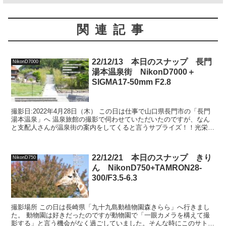
関連記事
22/12/13 本日のスナップ 長門
NikonD7000
湯本温泉街 NikonD7000＋
SIGMA17-50mm F2.8
撮影日:2022年4月28日（木） この日は仕事で山口県長門市の「長門
湯本温泉」へ 温泉旅館の撮影で伺わせていただいたのですが、なん
と支配人さんが温泉街の案内をしてくると言うサプライズ！！光栄な
がらご案内いただき素敵な街並みを撮影させていた...
22/12/21 本日のスナップ きり
NikonD750
ん NikonD750+TAMRON28-
300/F3.5-6.3
撮影場所 この日は長崎県「九十九島動植物園森きらら」へ行きまし
た。 動物園は好きだったのですが動物園で「一眼カメラを構えて撮
影する」と言う機会がなく過ごしていました。そんな時にこのサトー