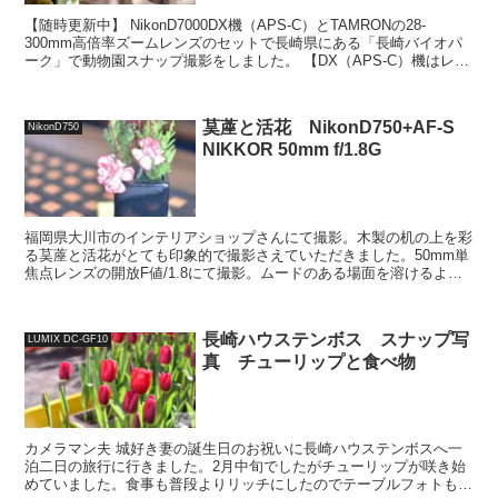
【随時更新中】 NikonD7000DX機（APS-C）とTAMRONの28-
300mm高倍率ズームレンズのセットで長崎県にある「長崎バイオパ
ーク」で動物園スナップ撮影をしました。 【DX（APS-C）機はレン
ズ焦点距離の1.5倍で撮れる】...
茣蓙と活花 NikonD750+AF-S
NikonD750
NIKKOR 50mm f/1.8G
福岡県大川市のインテリアショップさんにて撮影。木製の机の上を彩
る茣蓙と活花がとても印象的で撮影さえていただきました。50mm単
焦点レンズの開放F値/1.8にて撮影。ムードのある場面を溶けるよう
なイメージで撮影しました。 写真 撮影日:202...
長崎ハウステンボス スナップ写
LUMIX DC-GF10
真 チューリップと食べ物
カメラマン夫 城好き妻の誕生日のお祝いに長崎ハウステンボスへ一
泊二日の旅行に行きました。2月中旬でしたがチューリップが咲き始
めていました。食事も普段よりリッチにしたのでテーブルフォトもア