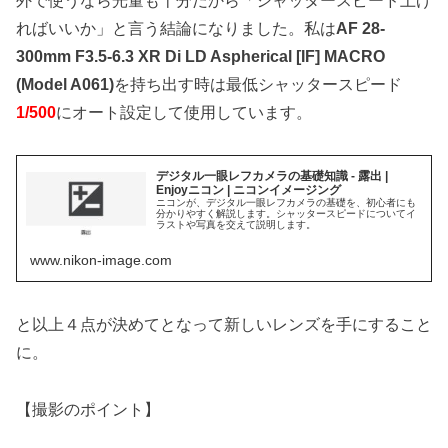
外で使うなら光量も十分だから「シャッタースピード上げ
ればいいか」と言う結論になりました。私は
AF 28-
300mm F3.5-6.3 XR Di LD Aspherical [IF] MACRO
(Model A061)
を持ち出す時は最低シャッタースピード
1/500
にオート設定して使用しています。
デジタル一眼レフカメラの基礎知識 - 露出 |
Enjoyニコン | ニコンイメージング
ニコンが、デジタル一眼レフカメラの基礎を、初心者にも
分かりやすく解説します。シャッタースピードについてイ
ラストや写真を交えて説明します。
www.nikon-image.com
と以上４点が決めてとなって新しいレンズを手にすること
に。
【撮影のポイント】