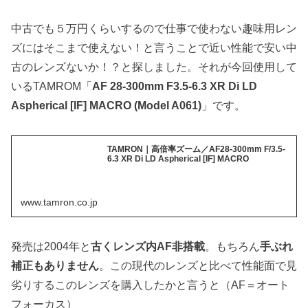
中古でも５万円くらいするので仕事で使わない趣味用レン
ズにはそこまで使えない！と言うことで近い性能で安い中
古のレンズないか！？と探しました。それが今回使用して
いるTAMROM「
AF 28-300mm F3.5-6.3 XR Di LD
Aspherical [IF] MACRO (Model A061)
」です。
TAMRON｜高倍率ズーム／AF28-300mm F/3.5-
6.3 XR Di LD Aspherical [IF] MACRO
www.tamron.co.jp
発売は2004年と
古くレンズ内AF非搭載
。もちろん
手ぶれ
補正もありません
。この現代のレンズと比べて性能面で見
劣りするこのレンズを購入したかと言うと（AF＝オート
フォーカス）