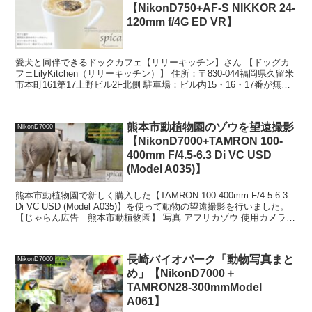
【NikonD750+AF-S NIKKOR 24-
120mm f/4G ED VR】
愛犬と同伴できるドックカフェ【リリーキッチン】さん 【ドッグカ
フェLilyKitchen（リリーキッチン）】 住所：〒830-044福岡県久留米
市本町161第17上野ビル2F北側 駐車場：ビル内15・16・17番が無料
駐車場（左右1m内に有...
熊本市動植物園のゾウを望遠撮影
NikonD7000
【NikonD7000+TAMRON 100-
400mm F/4.5-6.3 Di VC USD
(Model A035)】
熊本市動植物園で新しく購入した【TAMRON 100-400mm F/4.5-6.3
Di VC USD (Model A035)】を使って動物の望遠撮影を行いました。
【じゃらん広告 熊本市動植物園】 写真 アフリカゾウ 使用カメラ
：N...
長崎バイオパーク「動物写真まと
NikonD7000
め」【NikonD7000＋
TAMRON28-300mmModel
A061】