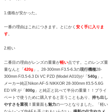
1.価格が安かった。
一番の理由はこれにつきます。とにかく
安く手に入りま
す
。
2.軽い
二番目の理由がレンズの重量が
軽い
点です。このレンズ重
量なんと「
420g
」。
28-300mm F3.5-6.3の
現行機種
28-
300mm F/3.5-6.3 Di VC PZD (Model A010)が「
540g
」。
メーカー純正Nikon AF-S NIKKOR 28-300mm f/3.5-5.6G
ED VR が「
800g
」と純正と比べて半分の重量！！プライ
ベートで使うために購入すると言うこともあり、
持ち出し
やすさを重視！
重量面も
魅力
の一つとなりました。「軽い
ならレンズ内AFも手ぶれもいらない」
撮影の仕方やカメ