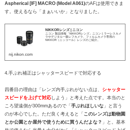
Aspherical [IF] MACRO (Model A061)
のAFは使用できま
す。使えるなら「まぁいいか」となりました。
NIKKORレンズ | ニコン
ニコン 製品情報「NIKKORレンズ」ニコンミラーレスカメ
ラやデジタル一眼レフカメラ、フィルムカメラ専用の
NIKKOR（ニッコール）レンズのご紹介。
nij.nikon.com
4.手ぶれ補正はシャッタースピードで対応する
四番目の理由は「レンズ内手ぶれがない点は、
シャッター
スピードを上げて対応
しよう」と考えた点です。本当のと
ころ望遠側が300mmあるので「
手ぶれほしいな
」と言う
のが本心でした。ただ良く考えると「
このレンズは動物園
とか公園とか屋外で使うために買うんだよな？
」と。基本