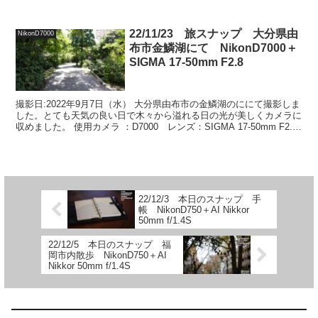
ップしています。 チューリップ カメラマン夫 今回の撮...
22/11/23 旅スナップ 大分県由
NikonD7000
布市金鱗湖にて NikonD7000＋
SIGMA 17-50mm F2.8
撮影日:2022年9月7日（水） 大分県由布市の金鱗湖のににて撮影しま
した。とても天気の良い日で木々から溢れる日の光が美しくカメラに
収めました。 使用カメラ ：D7000 レンズ：SIGMA 17-50mm F2.8
EX DC OS HS...
22/12/3 本日のスナップ 手
帳 NikonD750＋AI Nikkor
50mm f/1.4S
22/12/5 本日のスナップ 福
岡市内散歩 NikonD750＋AI
Nikkor 50mm f/1.4S