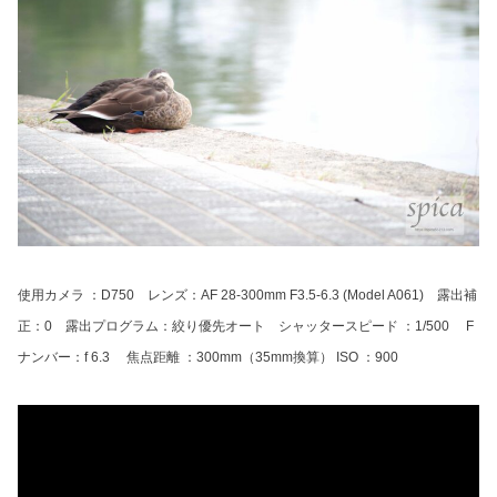
使用カメラ ：D750 レンズ：AF 28-300mm F3.5-6.3 (Model A061) 露出補
正：0 露出プログラム：絞り優先オート シャッタースピード ：1/500 F
ナンバー：f 6.3 焦点距離 ：300mm（35mm換算） ISO ：900