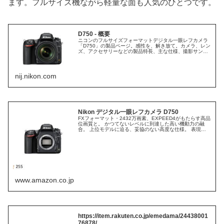
ます。フルサイズ機ながら軽量な面も人気のひとつです。
D750 - 概要
ニコンのフルサイズフォーマットデジタル一眼レフカメラ
「D750」の製品ページ。感性を、解き放て。カメラ、レン
ズ、アクセサリーなどの製品特長、主な仕様、撮影サンプ
ル、関連製品に関する情報も。
nij.nikon.com
Nikon デジタル一眼レフカメラ D750
FXフォーマット・2432万画素、EXPEED4がもたらす高品
位画質と。 かつてないレベルに到達した高い機動力の融
合。 上位モデルに迫る、妥協のない高度な仕様。 表現の
自由度を拡げる、チルト式液晶モニター、内蔵Wi-Fi機能。
www.amazon.co.jp
https://item.rakuten.co.jp/emedama/24438001
76878/