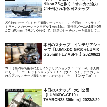
Nikon Z5と歩く！オルカの迫力
に圧倒される休日スナップ
2024年にオープンした「須磨シーワールド」。 今回は、フルサイズ
ミラーレスのベーシックモデルNikon Z5に、高倍率ズームのNIKKOR
Z 24-200mm f/4-6.3 VRを付けて、話題のシャチショーを撮影してき
ました。 カメラ...
本日のスナップ インテリアショ
LUMIX DC-GF10
ップ【LUMIXDC-GF10＋LUMIX
G 25mm F1.7 ASPH.】2023/8/21
本日は福岡県筑後市にあるインテリアショップ「Cozy Flat」さん内
にある 「アウトレットショップｖｉｔａ（ヴィータ）」にておしゃ
れな店内をスナップ撮影させていただきました。 【Cozy Flat】＋
【アウトレットショップｖｉｔａ（ヴィー...
本日のスナップ 大川公園
LUMIX DC-GF10
【LUMIXDC-GF10＋
TAMRON28-300mm】2023/8/29