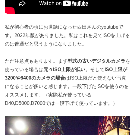
私が初心者の頃にお世話になった西田さんのyoutubeで
す。2022年版がありました。私はこれを見てISOを上げる
のは普通だと思うようになりました。
ただ注意点もあります。まず
型式の古いデジタルカメラ
を
使っている場合は
元々ISO上限が低い
。そして
ISO上限が
3200や6400のカメラの場合
はISO上限だと使えない写真
になることが多いと感じます。一段下げたISOを使うのを
オススメします。（実際私が使っている
D40,D5000,D7000では一段下げて使っています。）