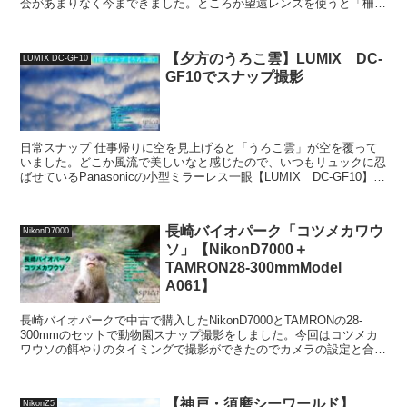
会があまりなく今まできました。ところが望遠レンズを使うと「柵が
消える！？」と聞き、新しく手に入れた便利ズーム「AF ...
【夕方のうろこ雲】LUMIX DC-
LUMIX DC-GF10
GF10でスナップ撮影
日常スナップ 仕事帰りに空を見上げると「うろこ雲」が空を覆って
いました。どこか風流で美しいなと感じたので、いつもリュックに忍
ばせているPanasonicの小型ミラーレス一眼【LUMIX DC-GF10】で
何枚か撮影をしました。 思い立っての...
長崎バイオパーク「コツメカワウ
NikonD7000
ソ」【NikonD7000＋
TAMRON28-300mmModel
A061】
長崎バイオパークで中古で購入したNikonD7000とTAMRONの28-
300mmのセットで動物園スナップ撮影をしました。今回はコツメカ
ワウソの餌やりのタイミングで撮影ができたのでカメラの設定と合わ
せて記事にしています。 撮影時のカメラの...
【神戸・須磨シーワールド】
NikonZ5