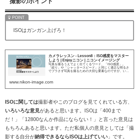
撮影のポイント
ISOはガンガン上げろ！
カメラレッスン - Lesson8：ISO感度をマスター
しよう | Enjoyニコン | ニコンイメージング
写真を撮るうえでよく出てくるワード、「ISO感度」。
「絞り」や「シャッタースピード」と同じく適正な明るさ
でブラさず写真を撮るための大切な要素なのですが、いつ
もあまり意識していないという方も多いと思います。ISO
感度の使いかたを知れば、撮影できるシチュエーションも
www.nikon-image.com
さらに増えてきます。ぜひ押さえておきましょう。
ISOに関しては
撮影者やこのブログを見てくれている方、
いろいろな意見
があると思います。ISOは「400まで
だ！」「12800なんか作品にならない！」と言った意見は
もちろんあると思います。ただ私個人の意見としては「撮
影する自分が
納得できるならISOは上げていい
」です。