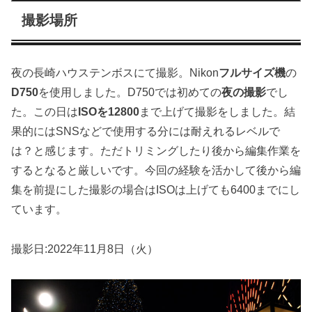
撮影場所
夜の長崎ハウステンボスにて撮影。Nikon
フルサイズ機
の
D750
を使用しました。D750では初めての
夜の撮影
でし
た。この日は
ISOを12800
まで上げて撮影をしました。結
果的にはSNSなどで使用する分には耐えれるレベルで
は？と感じます。ただトリミングしたり後から編集作業を
するとなると厳しいです。今回の経験を活かして後から編
集を前提にした撮影の場合はISOは上げても6400までにし
ています。
撮影日:2022年11月8日（火）