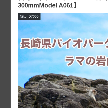
300mmModel A061】
NikonD7000