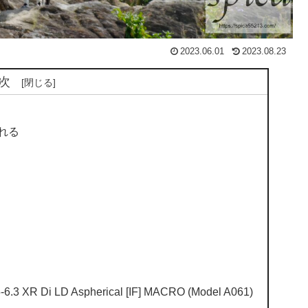
2023.06.01
2023.08.23
次
撮れる
XR Di LD Aspherical [IF] MACRO (Model A061)