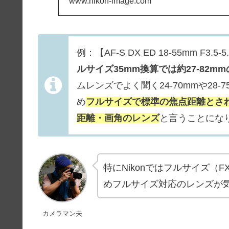
www.nikon-image.com
す。
例：【AF-S DX ED 18-55mm F3
ルサイズ35mm換算では約27-82m
ムレンズでよく聞く24-70mmや2
め
フルサイズで標準の焦点距離とされる
距離・画角のレンズ
と言うことにな
特にNikonではフルサイズ（
めフルサイズ対応のレンズが気
カメラマン夫