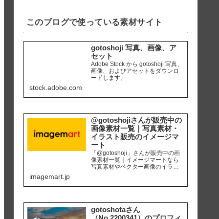
iPhone8 編集ソ...
このブログで使っている素材サイト
gotoshoji 写真、画像、ア
セット
Adobe Stock から gotoshoji 写真、
画像、およびアセットをダウンロ
ードします。
stock.adobe.com
@gotoshojiさんが販売中の
画像素材一覧｜写真素材・
イラスト販売のイメージマ
ート
「@gotoshoji」さんが販売中の画
像素材一覧｜イメージマートなら
写真素材やベクター画像のイラス
ト素材など、高品質の画像素材を
imagemart.jp
最安1画像28円（定額プラン）から
購入可能です。個人、商用を問わ
ず安心して何度でも使用できるロ
イヤリティフリー画像を、広報、
販促、社内資料作り、サイト運営
gotoshotaさん
等にご活用ください。
（No.2200341）のプロフィ