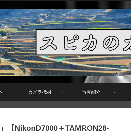
本
カメラ機材
写真紹介
konD7000＋TAMRON28-