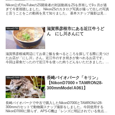
Nikon公式YouTubeのZ5開発者の対談動画をZ5を所有して9ヶ月が過
ぎて今更視聴しました。 NikonZ5のカタログ写真が撮って出しの写真
と言うことをこの動画を見て知りました。 基本スナップ撮影は見た
ままの色あり、温度感で撮影した主...
滋賀県彦根市にある近江牛うど
NikonD750
ん にし川さんにて
滋賀県彦根城周辺にてお昼ご飯を食べるところを探してる際に見つけ
たお店が「にし川」さん。近江牛のすき焼きが食べれるお店です。
今回は昼食だったので近江牛を使った肉うどんをいただきました。
帰宅してお店の名前が思い出せなかったので「イコット」の...
長崎バイオパーク「キリン」
NikonD7000
【NikonD7000＋TAMRON28-
300mmModel A061】
長崎バイオパークで中古で購入したNikonD7000とTAMRONの28-
300mmのセットで動物園スナップ撮影をしました。今回使用する
NikonD7000に限らず、APS-C機は「レンズに明記されている焦点距