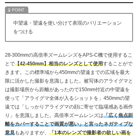
中望遠・望遠を使い分けて表現のバリエーション
をつける
28-300mmの高倍率ズームレンズをAPS-C機で使用するこ
とで
【
42-450mm】相当のレンズとして使用
することがで
きます。この標準域から450mmの望遠までの広域を最大
限に活かした撮影を意識しました。被写体のアライグマと
は撮影場所から距離があったので150mm付近の中望遠を
使って「アライグマ全体が入るショットを」450mmの望
遠では「しっかりアライグマの顔に寄せて臨場感ある画作
り」を意識しました。高倍率ズームレンズは
「広く焦点距
離をカバーすることで画質が悪い」と言ったネガティブな
意見
もありますが、
「1本のレンズで撮影者の欲しい画を