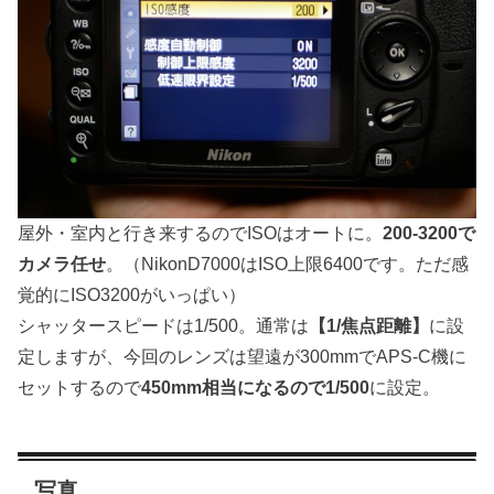
屋外・室内と行き来するのでISOはオートに。
200-3200で
カメラ任せ
。（NikonD7000はISO上限6400です。ただ感
覚的にISO3200がいっぱい）
シャッタースピードは1/500。通常は
【1/焦点距離】
に設
定しますが、今回のレンズは望遠が300mmでAPS-C機に
セットするので
450mm相当になるので1/500
に設定。
写真