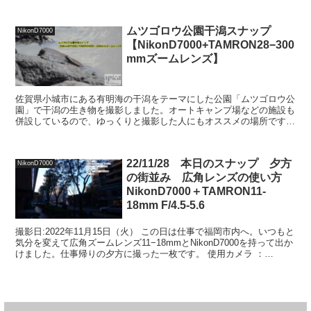
離の1.5倍（キャノンは1.6...
ムツゴロウ公園干潟スナップ
NikonD7000
【NikonD7000+TAMRON28−300
mmズームレンズ】
佐賀県小城市にある有明海の干潟をテーマにした公園「ムツゴロウ公
園」で干潟の生き物を撮影しました。オートキャンプ場などの施設も
併設しているので、ゆっくりと撮影した人にもオススメの場所です。
【じゃらん・ムツゴロウ公園 アクセス・営業時間・料金...
22/11/28 本日のスナップ 夕方
NikonD7000
の街並み 広角レンズの使い方
NikonD7000＋TAMRON11-
18mm F/4.5-5.6
撮影日:2022年11月15日（火） この日は仕事で福岡市内へ。いつもと
気分を変えて広角ズームレンズ11−18mmとNikonD7000を持って出か
けました。仕事帰りの夕方に撮った一枚です。 使用カメラ ：
D7000 レンズ：SP AF11...