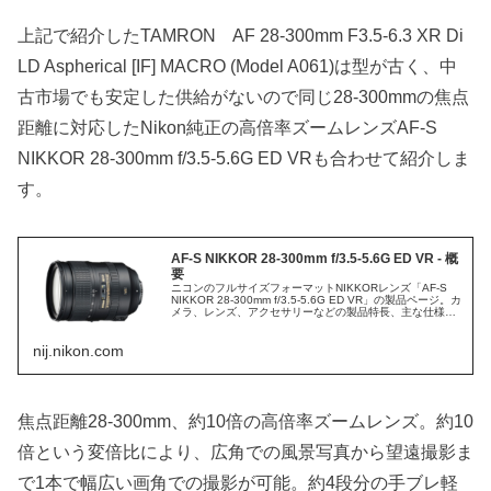
上記で紹介したTAMRON AF 28-300mm F3.5-6.3 XR Di
LD Aspherical [IF] MACRO (Model A061)は型が古く、中
古市場でも安定した供給がないので同じ28-300mmの焦点
距離に対応したNikon純正の高倍率ズームレンズAF-S
NIKKOR 28-300mm f/3.5-5.6G ED VRも合わせて紹介しま
す。
AF-S NIKKOR 28-300mm f/3.5-5.6G ED VR - 概
要
ニコンのフルサイズフォーマットNIKKORレンズ「AF-S
NIKKOR 28-300mm f/3.5-5.6G ED VR」の製品ページ。カ
メラ、レンズ、アクセサリーなどの製品特長、主な仕様、
撮影サンプル、関連製品に関する情報も。
nij.nikon.com
焦点距離28-300mm、約10倍の高倍率ズームレンズ。約10
倍という変倍比により、広角での風景写真から望遠撮影ま
で1本で幅広い画角での撮影が可能。約4段分の手ブレ軽