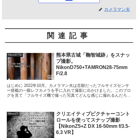
カメラマン夫
関連記事
熊本県古城「鞠智城跡」をスナッ
NikonD750
プ撮影。
NikonD750+TAMRON28-75mm
F/2.8
はじめに 2022年10月。カメラマン夫は念願だったフルサイズセンサ
ー搭載の一眼レフカメラを手に入れて撮影に出かけました。このブロ
グを見て「フルサイズ機で撮った写真てどんな感じに撮れるんだろ
う？」と思っている人の参考になればと思います。 ＊...
クリエイティブピクチャーコント
NikonZ5
ロールを使ってスナップ撮影
【NikonZ5+Z DX 16-50mm f/3.5-
6.3 VR】