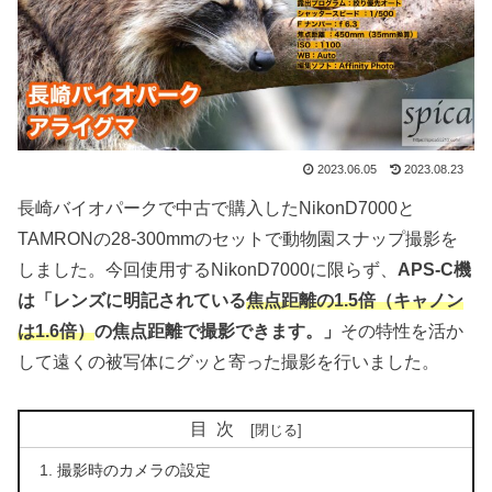
2023.06.05
2023.08.23
長崎バイオパークで中古で購入したNikonD7000と
TAMRONの28-300mmのセットで動物園スナップ撮影を
しました。今回使用するNikonD7000に限らず、
APS-C機
は「レンズに明記されている
焦点距離の1.5倍（キャノン
は1.6倍）
の焦点距離で撮影できます。」
その特性を活か
して遠くの被写体にグッと寄った撮影を行いました。
目次
撮影時のカメラの設定