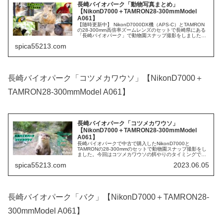
長崎バイオパーク「動物写真まとめ」
【NikonD7000＋TAMRON28-300mmModel
A061】
【随時更新中】 NikonD7000DX機（APS-C）とTAMRON
の28-300mm高倍率ズームレンズのセットで長崎県にある
「長崎バイオパーク」で動物園スナップ撮影をしました。
【DX（APS-C）機はレンズ焦点距離の1.5倍で撮れる】
spica55213.com
長崎バイオパーク「コツメカワウソ」【NikonD7000＋
TAMRON28-300mmModel A061】
長崎バイオパーク「コツメカワウソ」
【NikonD7000＋TAMRON28-300mmModel
A061】
長崎バイオパークで中古で購入したNikonD7000と
TAMRONの28-300mmのセットで動物園スナップ撮影をし
ました。今回はコツメカワウソの餌やりのタイミングで撮
影ができたのでカメラの設定と合わせて記事にしていま
spica55213.com
2023.06.05
す。 撮影時のカメラの...
長崎バイオパーク「バク」【NikonD7000＋TAMRON28-
300mmModel A061】